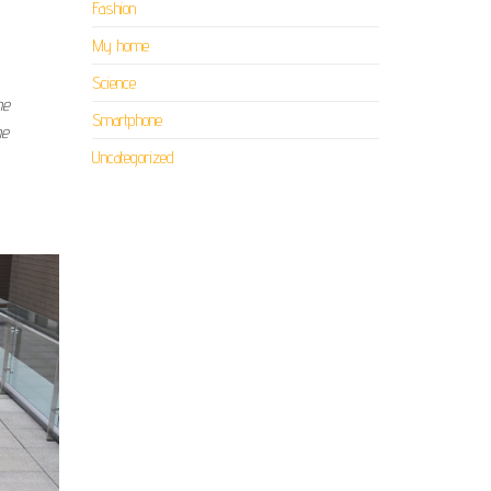
Fashion
My home
Science
ne
Smartphone
ne
Uncategorized