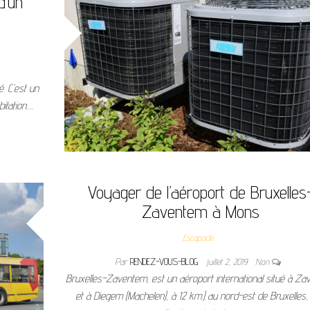
d’un
é. C’est un
itation.…
Voyager de l’aéroport de Bruxelles
Zaventem à Mons
Escapade
Par
RENDEZ-VOUS-BLOG
juillet 2, 2019
Non
Bruxelles-Zaventem, est un aéroport international situé à Z
et à Diegem (Machelen), à 12 km.) au nord-est de Bruxelles,