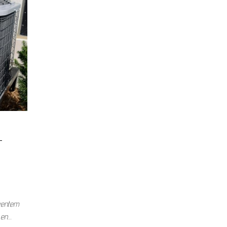
-
aventem
 en…