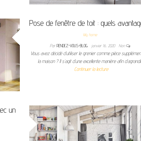
Pose de fenêtre de toit : quels avanta
My home
Par
RENDEZ-VOUS-BLOG
janvier 16, 2020
Non
Vous avez décidé d’utiliser le grenier comme pièce supplémen
la maison ? Il s’agit d’une excellente manière afin d’agrand
Continuer la lecture
ec un