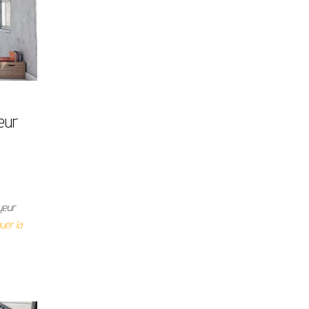
eur
oyeur
uer la