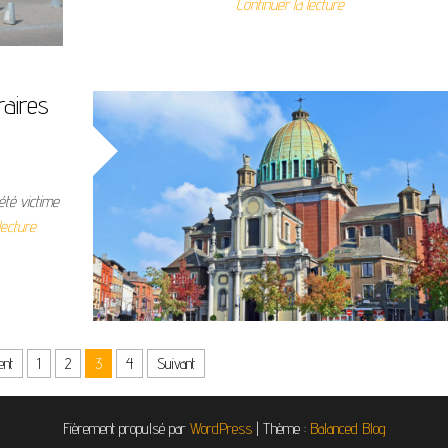
Continuer la lecture
raires
 été victime
lecture
ent
1
2
3
4
Suivant
Fièrement propulsé par
WordPress
|
Thème :
Balanced Blog