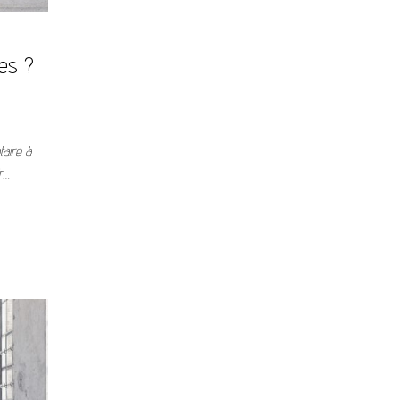
ges ?
taire à
ir…