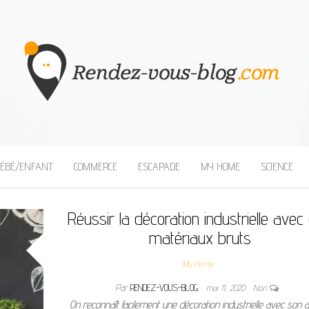
BLOG
ÉBÉ/ENFANT
COMMERCE
ESCAPADE
MY HOME
SCIENCE
Réussir la décoration industrielle avec
matériaux bruts
My home
Par
RENDEZ-VOUS-BLOG
mai 11, 2020
Non
On reconnaît facilement une décoration industrielle avec son 