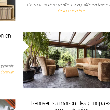
chic, sobre, moderne, décalée et vintage alliée à la lumière, 
Continuer la lecture
on en
 appréciée
…
Continuer
Rénover sa maison : les principale
erreurs à éviter