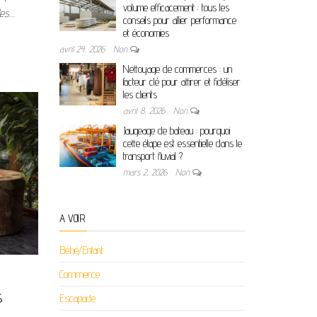
volume efficacement : tous les
les…
conseils pour allier performance
et économies
avril 24, 2026
Non
Nettoyage de commerces : un
facteur clé pour attirer et fidéliser
les clients
avril 8, 2026
Non
Jaugeage de bateau : pourquoi
cette étape est essentielle dans le
transport fluvial ?
mars 2, 2026
Non
A VOIR
Bébé/Enfant
Commerce
s
Escapade