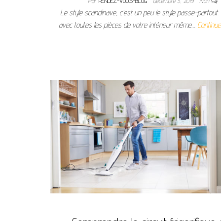
Par
RENDEZ-VOUS-BLOG
décembre 5, 2019
Non
Le style scandinave, c’est un peu le style passe-partout. 
avec toutes les pièces de votre intérieur même…
Continue