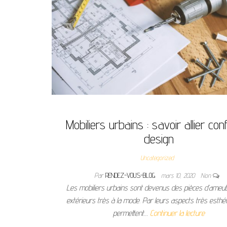
Mobiliers urbains : savoir allier conf
design
Uncategorized
Par
RENDEZ-VOUS-BLOG
mars 10, 2020
Non
Les mobiliers urbains sont devenus des pièces d’ameu
extérieurs très à la mode. Par leurs aspects très esthéti
permettent…
Continuer la lecture