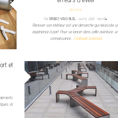
My home
Par
RENDEZ-VOUS-BLOG
avril 6, 2020
Non
Rénover son intérieur est une démarche qui nécessite u
expérience à part. Pour se lancer dans cette aventure, u
connaissance…
Continuer la lecture
ort et
blements
ques, ils