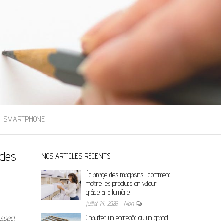
SMARTPHONE
 des
NOS ARTICLES RÉCENTS
Éclairage des magasins : comment
mettre les produits en valeur
grâce à la lumière
juillet 14, 2026
Non
aspect
Chauffer un entrepôt ou un grand