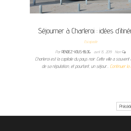
Séjourner à Charleroi : idées d’itiné
Escapade
Par
RENDEZ-VOUS-BLOG
avril 15, 2019
Non
Charleroi est la capitale du pays noir. Cette ville a souvent
de sa réputation, et pourtant, un séjour…
Continuer la 
Pagination des publications
Précéd