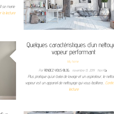
Il se marie
r la lecture
Quelques caractéristiques d’un nettoy
vapeur performant
My home
Par
RENDEZ-VOUS-BLOG
novembre 13, 2019
Non
Plus pratique qu’un balai de lavage et un aspirateur, le nett
vapeur est un appareil de nettoyage qui vous facilitera…
Contin
lecture