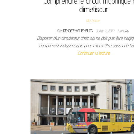
Comprendre le circuit frigorifique 
climatiseur
My home
Par
RENDEZ-VOUS-BLOG
juillet 2, 2019
Non
Disposer d’un climatiseur chez soi ne doit pas être néglig
équipement indispensable pour mieux être dans une hab
Continuer la lecture