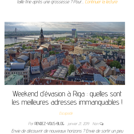
taille fine après une grossesse ? Pour…
Continuer la lecture
Weekend d’évasion à Riga : quelles sont
les meilleures adresses immanquables !
Escapade
Par
RENDEZ-VOUS-BLOG
janvier 21, 2019
Non
Envie de découvrir de nouveaux horizons ? Envie de sortir un peu