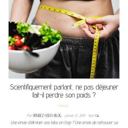
Scientifiquement parlant, ne pas déjeuner
fait-il perdre son poids ?
Science
Par
RENDEZ-VOUS-BLOG
janvier 21, 2019
Non
Une envie d’éliminer ses kilos en trop ? Une envie de retrouver sa