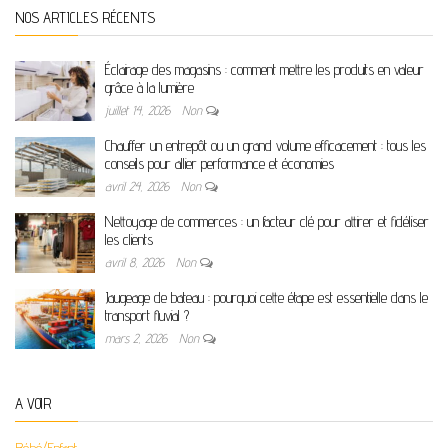
NOS ARTICLES RÉCENTS
Éclairage des magasins : comment mettre les produits en valeur
grâce à la lumière
juillet 14, 2026
Non
Chauffer un entrepôt ou un grand volume efficacement : tous les
conseils pour allier performance et économies
avril 24, 2026
Non
Nettoyage de commerces : un facteur clé pour attirer et fidéliser
les clients
avril 8, 2026
Non
Jaugeage de bateau : pourquoi cette étape est essentielle dans le
transport fluvial ?
mars 2, 2026
Non
A VOIR