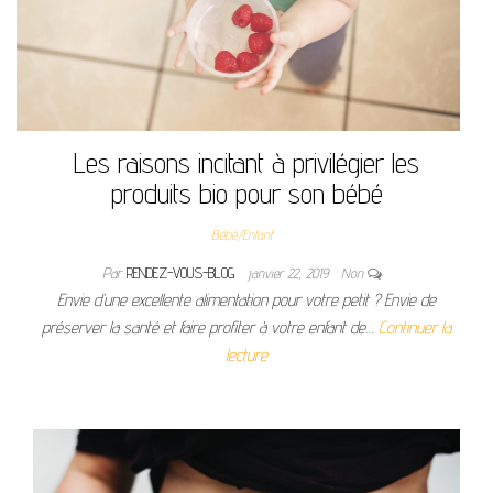
Les raisons incitant à privilégier les
produits bio pour son bébé
Bébé/Enfant
Par
RENDEZ-VOUS-BLOG
janvier 22, 2019
Non
Envie d’une excellente alimentation pour votre petit ? Envie de
préserver la santé et faire profiter à votre enfant de…
Continuer la
lecture