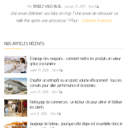
Par
RENDEZ-VOUS-BLOG
janvier 21, 2019
Non
Une envie d’éliminer ses kilos en trop ? Une envie de retrouver sa
taille fine après une grossesse ? Pour…
Continuer la lecture
NOS ARTICLES RÉCENTS
Éclairage des magasins : comment mettre les produits en valeur
grâce à la lumière
juillet 14, 2026
Non
Chauffer un entrepôt ou un grand volume efficacement : tous les
conseils pour allier performance et économies
avril 24, 2026
Non
Nettoyage de commerces : un facteur clé pour attirer et fidéliser
les clients
avril 8, 2026
Non
Jaugeage de bateau : pourquoi cette étape est essentielle dans le