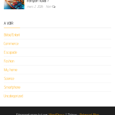
transport fluvial ?
mars 2, 2026
Non
A VOIR
Bébé/Enfant
Commerce
Escapade
Fashion
My home
Science
Smartphone
Uncategorized
Fièrement propulsé par
WordPress
|
Thème :
Balanced Blog