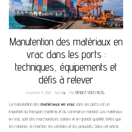
Manutention des matériaux en
vrac dans les ports :
techniques, équipements et
défis à relever
novembre 9, 2023
Non
Par
RENDEZ-VOUS-BLOG
La manutention des
matériaux en vrac
dans les ports est un
important du transport maritime et du commerce mondial. Les matériaux
en vrac sont des marchandises solides et en grande quantité, telles que
les minerais, le charbon, les céréales et les granulats. Dans cet article,