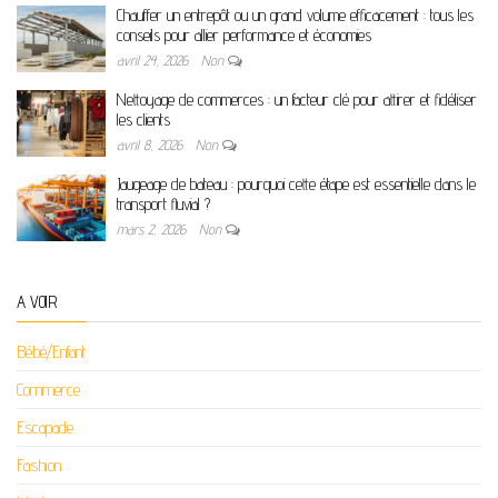
Chauffer un entrepôt ou un grand volume efficacement : tous les
conseils pour allier performance et économies
avril 24, 2026
Non
Nettoyage de commerces : un facteur clé pour attirer et fidéliser
les clients
avril 8, 2026
Non
Jaugeage de bateau : pourquoi cette étape est essentielle dans le
transport fluvial ?
mars 2, 2026
Non
A VOIR
Bébé/Enfant
Commerce
Escapade
Fashion