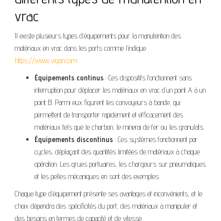
vrac
Il existe plusieurs types d’équipements pour la manutention des
matériaux en vrac dans les ports comme l’indique
https://www.vigan.com
:
Équipements continus
: Ces dispositifs fonctionnent sans
interruption pour déplacer les matériaux en vrac d’un point A à un
point B. Parmi eux figurent les convoyeurs à bande, qui
permettent de transporter rapidement et efficacement des
matériaux tels que le charbon, le minerai de fer ou les granulats.
Équipements discontinus
: Ces systèmes fonctionnent par
cycles, déplaçant des quantités limitées de matériaux à chaque
opération. Les grues portuaires, les chargeurs sur pneumatiques
et les pelles mécaniques en sont des exemples.
Chaque type d’équipement présente ses avantages et inconvénients, et le
choix dépendra des spécificités du port, des matériaux à manipuler et
des besoins en termes de capacité et de vitesse.