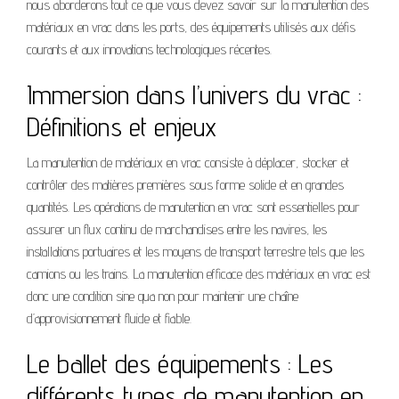
nous aborderons tout ce que vous devez savoir sur la manutention des
matériaux en vrac dans les ports, des équipements utilisés aux défis
courants et aux innovations technologiques récentes.
Immersion dans l’univers du vrac :
Définitions et enjeux
La manutention de matériaux en vrac consiste à déplacer, stocker et
contrôler des matières premières sous forme solide et en grandes
quantités. Les opérations de manutention en vrac sont essentielles pour
assurer un flux continu de marchandises entre les navires, les
installations portuaires et les moyens de transport terrestre tels que les
camions ou les trains. La manutention efficace des matériaux en vrac est
donc une condition sine qua non pour maintenir une chaîne
d’approvisionnement fluide et fiable.
Le ballet des équipements : Les
différents types de manutention en