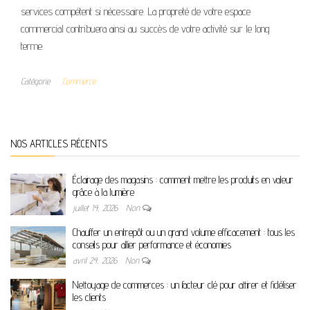
services compétent si nécessaire. La propreté de votre espace
commercial contribuera ainsi au succès de votre activité sur le long
terme.
Catégorie
Commerce
NOS ARTICLES RÉCENTS
Éclairage des magasins : comment mettre les produits en valeur
grâce à la lumière
juillet 14, 2026
Non
Chauffer un entrepôt ou un grand volume efficacement : tous les
conseils pour allier performance et économies
avril 24, 2026
Non
Nettoyage de commerces : un facteur clé pour attirer et fidéliser
les clients