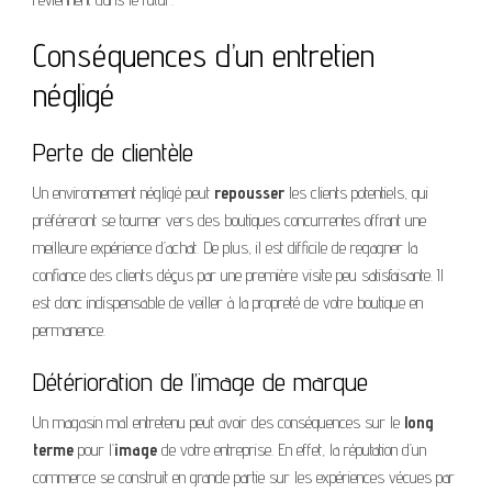
Conséquences d’un entretien
négligé
Perte de clientèle
Un environnement négligé peut
repousser
les clients potentiels, qui
préféreront se tourner vers des boutiques concurrentes offrant une
meilleure expérience d’achat. De plus, il est difficile de regagner la
confiance des clients déçus par une première visite peu satisfaisante. Il
est donc indispensable de veiller à la propreté de votre boutique en
permanence.
Détérioration de l’image de marque
Un magasin mal entretenu peut avoir des conséquences sur le
long
terme
pour l’
image
de votre entreprise. En effet, la réputation d’un
commerce se construit en grande partie sur les expériences vécues par