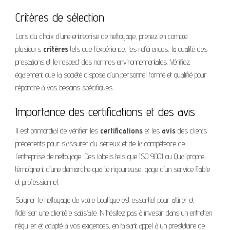
Critères de sélection
Lors du choix d’une entreprise de nettoyage, prenez en compte
plusieurs
critères
tels que l’expérience, les références, la qualité des
prestations et le respect des normes environnementales. Vérifiez
également que la société dispose d’un personnel formé et qualifié pour
répondre à vos besoins spécifiques.
Importance des certifications et des avis
Il est primordial de vérifier les
certifications
et les
avis
des clients
précédents pour s’assurer du sérieux et de la compétence de
l’entreprise de nettoyage. Des labels tels que ISO 9001 ou Qualipropre
témoignent d’une démarche qualité rigoureuse, gage d’un service fiable
et professionnel.
Soigner le nettoyage de votre boutique est essentiel pour attirer et
fidéliser une clientèle satisfaite. N’hésitez pas à investir dans un entretien
régulier et adapté à vos exigences, en faisant appel à un prestataire de