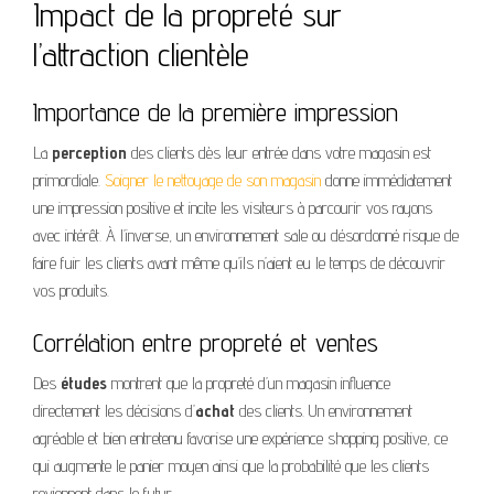
Impact de la propreté sur
l’attraction clientèle
Importance de la première impression
La
perception
des clients dès leur entrée dans votre magasin est
primordiale.
S
oigner le nettoyage de son magasin
donne immédiatement
une impression positive et incite les visiteurs à parcourir vos rayons
avec intérêt. À l’inverse, un environnement sale ou désordonné risque de
faire fuir les clients avant même qu’ils n’aient eu le temps de découvrir
vos produits.
Corrélation entre propreté et ventes
Des
études
montrent que la propreté d’un magasin influence
directement les décisions d’
achat
des clients. Un environnement
agréable et bien entretenu favorise une expérience shopping positive, ce
qui augmente le panier moyen ainsi que la probabilité que les clients
reviennent dans le futur.