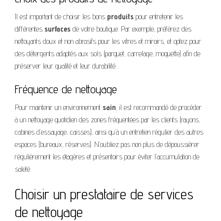
Il est important de choisir les bons
produits
pour entretenir les
différentes
surfaces
de votre boutique. Par exemple, préférez des
nettoyants doux et non abrasifs pour les vitres et miroirs, et optez pour
des détergents adaptés aux sols (parquet, carrelage, moquette) afin de
préserver leur qualité et leur durabilité.
Fréquence de nettoyage
Pour maintenir un environnement
sain
, il est recommandé de procéder
à un nettoyage quotidien des zones fréquentées par les clients (rayons,
cabines d’essayage, caisses), ainsi qu’à un entretien régulier des autres
espaces (bureaux, réserves). N’oubliez pas non plus de dépoussiérer
régulièrement les étagères et présentoirs pour éviter l’accumulation de
saleté.
Choisir un prestataire de services
de nettoyage