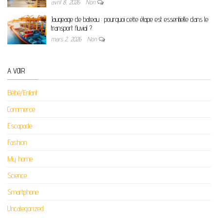
avril 8, 2026
Non
Jaugeage de bateau : pourquoi cette étape est essentielle dans le
transport fluvial ?
mars 2, 2026
Non
A VOIR
Bébé/Enfant
Commerce
Escapade
Fashion
My home
Science
Smartphone
Uncategorized